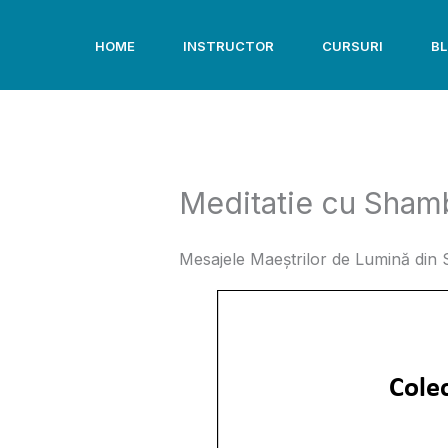
Skip
to
HOME
INSTRUCTOR
CURSURI
B
content
Meditatie cu Shamb
Mesajele Maeștrilor de Lumină din