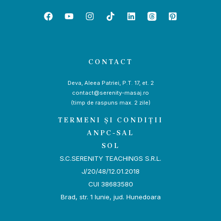
CONTACT
Deva, Aleea Patriei, P.T. 17, et. 2
contact@serenity-masaj.ro
(timp de raspuns max. 2 zile)
TERMENI ȘI CONDIȚII
ANPC-SAL
SOL
S.C.SERENITY TEACHINGS S.R.L.
J/20/48/12.01.2018
CUI 38683580
Brad, str. 1 Iunie, jud. Hunedoara