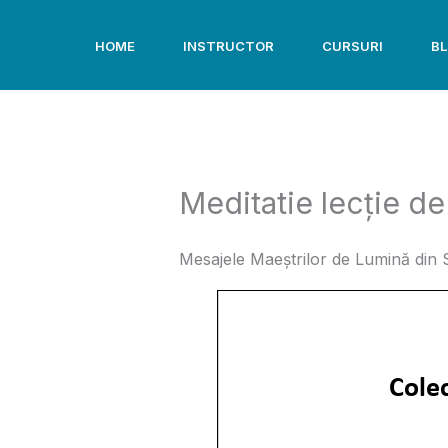
Skip
to
HOME
INSTRUCTOR
CURSURI
B
content
Meditatie lecție de
Mesajele Maeștrilor de Lumină din