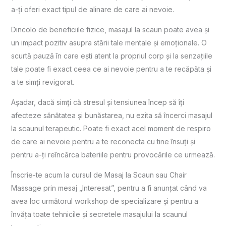
a-ți oferi exact tipul de alinare de care ai nevoie.
Dincolo de beneficiile fizice, masajul la scaun poate avea și
un impact pozitiv asupra stării tale mentale și emoționale. O
scurtă pauză în care ești atent la propriul corp și la senzațiile
tale poate fi exact ceea ce ai nevoie pentru a te recăpăta și
a te simți revigorat.
Așadar, dacă simți că stresul și tensiunea încep să îți
afecteze sănătatea și bunăstarea, nu ezita să încerci masajul
la scaunul terapeutic. Poate fi exact acel moment de respiro
de care ai nevoie pentru a te reconecta cu tine însuți și
pentru a-ți reîncărca bateriile pentru provocările ce urmează.
Înscrie-te acum la cursul de Masaj la Scaun sau Chair
Massage prin mesaj „Interesat”, pentru a fi anunțat când va
avea loc următorul workshop de specializare și pentru a
învăța toate tehnicile și secretele masajului la scaunul