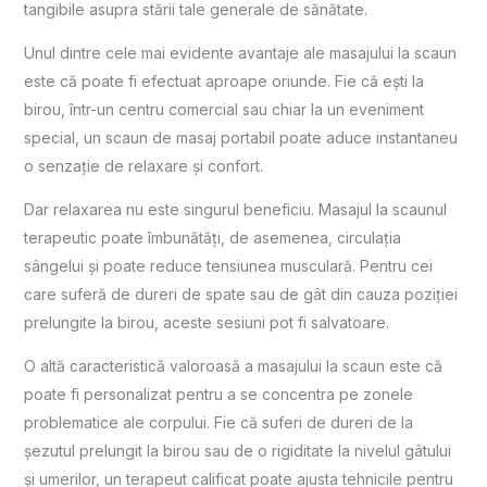
tangibile asupra stării tale generale de sănătate.
Unul dintre cele mai evidente avantaje ale masajului la scaun
este că poate fi efectuat aproape oriunde. Fie că ești la
birou, într-un centru comercial sau chiar la un eveniment
special, un scaun de masaj portabil poate aduce instantaneu
o senzație de relaxare și confort.
Dar relaxarea nu este singurul beneficiu. Masajul la scaunul
terapeutic poate îmbunătăți, de asemenea, circulația
sângelui și poate reduce tensiunea musculară. Pentru cei
care suferă de dureri de spate sau de gât din cauza poziției
prelungite la birou, aceste sesiuni pot fi salvatoare.
O altă caracteristică valoroasă a masajului la scaun este că
poate fi personalizat pentru a se concentra pe zonele
problematice ale corpului. Fie că suferi de dureri de la
șezutul prelungit la birou sau de o rigiditate la nivelul gâtului
și umerilor, un terapeut calificat poate ajusta tehnicile pentru