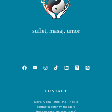
suflet, masaj, umor
CONTACT
Deva, Aleea Patriei, P.T. 17, et. 2
contact@serenity-masaj.ro
(timp de raspuns max. 2 zile)