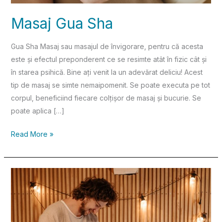
Masaj Gua Sha
Gua Sha Masaj sau masajul de învigorare, pentru că acesta
este și efectul preponderent ce se resimte atât în fizic cât și
în starea psihică. Bine ați venit la un adevărat deliciu! Acest
tip de masaj se simte nemaipomenit. Se poate executa pe tot
corpul, beneficiind fiecare colțișor de masaj și bucurie. Se
poate aplica […]
Read More »
Despre
iesirea
din
Modele