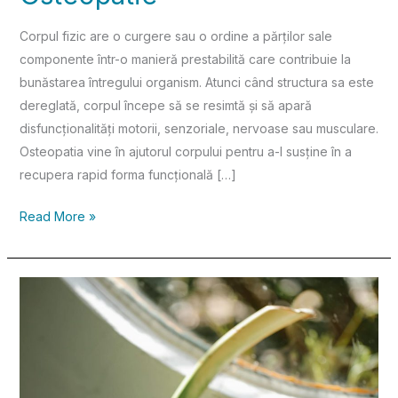
Corpul fizic are o curgere sau o ordine a părților sale
componente într-o manieră prestabilită care contribuie la
bunăstarea întregului organism. Atunci când structura sa este
dereglată, corpul începe să se resimtă și să apară
disfuncționalități motorii, senzoriale, nervoase sau musculare.
Osteopatia vine în ajutorul corpului pentru a-l susține în a
recupera rapid forma funcțională […]
Read More »
Seva
pomilor
și
energia
oamenilor