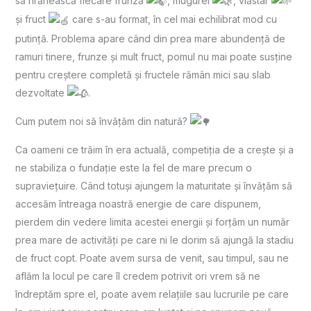
să hrănească fiecare frunză
, mugurel
, vlăstar
și fruct
care s-au format, în cel mai echilibrat mod cu
putință. Problema apare când din prea mare abundență de
ramuri tinere, frunze și mult fruct, pomul nu mai poate susține
pentru creștere completă și fructele rămân mici sau slab
dezvoltate
.
Cum putem noi să învățăm din natură?
Ca oameni ce trăim în era actuală, competiția de a crește și a
ne stabiliza o fundație este la fel de mare precum o
supraviețuire. Când totuși ajungem la maturitate și învățăm să
accesăm întreaga noastră energie de care dispunem,
pierdem din vedere limita acestei energii și forțăm un număr
prea mare de activități pe care ni le dorim să ajungă la stadiu
de fruct copt. Poate avem sursa de venit, sau timpul, sau ne
aflăm la locul pe care îl credem potrivit ori vrem să ne
îndreptăm spre el, poate avem relațiile sau lucrurile pe care