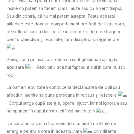
le-am visat sau pentru care am luptat și ne spunem nouă
înșine că putem să facem și mai multe sau că a venit timpul.
Sau din contră, că nu mai putem aștepta. Toată această
atitudine este doar un comportament orb față de ființa corp,
de sufletul care a dus luptele interioare și de care tragem
pentru obiective și rezultate, fără disciplină și regenerare
.
Pomii, spun pomicultorii, dacă nu sunt gestionați ajung la
epuizare
. Rezultatul acestui fapt sunt anii în care nu fac
rod.
La oameni epuizarea conduce la declanșarea de boli sau
afecțiuni menite să pună persoana în repaus și refacere
. Corpul strigă după atenție, oprire, ajutor, iar noi ignorăm sau
ne spunem în capul nostru că încă mai putem
.
De când ne naștem dispunem de o anumită cantitate de
energie pentru a crea în această viață
(prin diferite