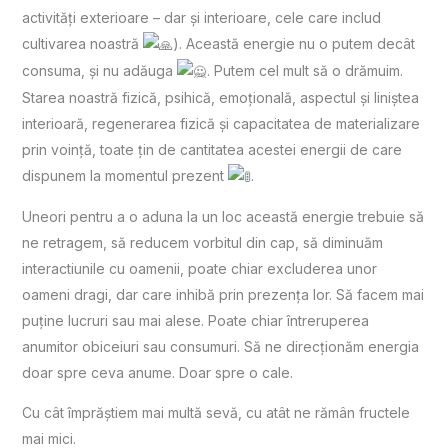
activități exterioare – dar și interioare, cele care includ
cultivarea noastră
). Această energie nu o putem decât
consuma, și nu adăuga
. Putem cel mult să o drămuim.
Starea noastră fizică, psihică, emoțională, aspectul și liniștea
interioară, regenerarea fizică și capacitatea de materializare
prin voință, toate țin de cantitatea acestei energii de care
dispunem la momentul prezent
.
Uneori pentru a o aduna la un loc această energie trebuie să
ne retragem, să reducem vorbitul din cap, să diminuăm
interactiunile cu oamenii, poate chiar excluderea unor
oameni dragi, dar care inhibă prin prezența lor. Să facem mai
puține lucruri sau mai alese. Poate chiar întreruperea
anumitor obiceiuri sau consumuri. Să ne direcționăm energia
doar spre ceva anume. Doar spre o cale.
Cu cât împrăștiem mai multă sevă, cu atât ne rămân fructele
mai mici.