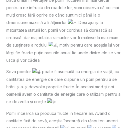
Dacă urmărim vietățile de pomi fructiferi mai mult decât
pentru a ne înfructa din roadele lor, vom observa că cei mai
mulți cresc fără oprire de când sunt mici până la o
dimensiune maximă a înălțimii lor
. Deși ajunși la
maturitatea staturii lor, pomii vor continua să dorească să
crească, dar majoritatea ramurilor vor fi exitinse la maximum
de susținere a rodului
, motiv pentru care aceștia își vor
lărgi fie foarte puțin ramurile anual fie unele dintre ele se vor
usca și vor cădea.
Seva pomilor
poate fi asemuită cu energia de viață, cu
cantitatea de energie de care dispune un pom pentru a se
hrăni și a-și dezvolta propriile fructe. În același mod și noi
oamenii avem o cantitate de energie care o utilizăm pentru a
ne dezvolta și crește
.
Pomii încearcă să producă fructe în fiecare an. Având o
cantitate fixă de sevă, aceștia încearcă din răsputeri uneori