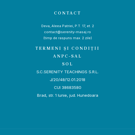
CONTACT
Deva, Aleea Patriei, P.T. 17, et. 2
contact@serenity-masaj.ro
(timp de raspuns max. 2 zile)
TERMENI ȘI CONDIȚII
ANPC-SAL
SOL
S.C.SERENITY TEACHINGS S.R.L.
J/20/48/12.01.2018
CUI 38683580
Brad, str. 1 Iunie, jud. Hunedoara