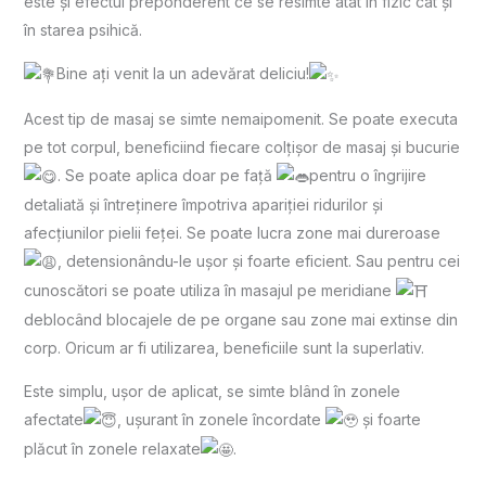
este și efectul preponderent ce se resimte atât în fizic cât și
în starea psihică.
Bine ați venit la un adevărat deliciu!
Acest tip de masaj se simte nemaipomenit. Se poate executa
pe tot corpul, beneficiind fiecare colțișor de masaj și bucurie
. Se poate aplica doar pe față
pentru o îngrijire
detaliată și întreținere împotriva apariției ridurilor și
afecțiunilor pielii feței. Se poate lucra zone mai dureroase
, detensionându-le ușor și foarte eficient. Sau pentru cei
cunoscători se poate utiliza în masajul pe meridiane
deblocând blocajele de pe organe sau zone mai extinse din
corp. Oricum ar fi utilizarea, beneficiile sunt la superlativ.
Este simplu, ușor de aplicat, se simte blând în zonele
afectate
, ușurant în zonele încordate
și foarte
plăcut în zonele relaxate
.