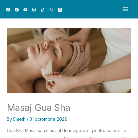
Skip
C
to
a
content
u
t
ă
Masaj Gua Sha
By
Emeth
/
31 octombrie 2022
Gua Sha Masaj sau masajul de învigorare, pentru că acesta