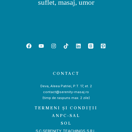
suflet, masaj, umor
CONTACT
Deva, Aleea Patriei, P.T. 17, et. 2
contact@serenity-masaj.ro
(timp de raspuns max. 2 zile)
TERMENI ȘI CONDIȚII
ANPC-SAL
SOL
S.C.SERENITY TEACHINGS S.R.L.