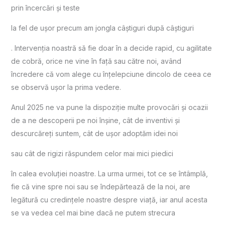
prin încercări și teste
la fel de ușor precum am jongla câștiguri după câștiguri
. Intervenția noastră să fie doar în a decide rapid, cu agilitate
de cobră, orice ne vine în față sau către noi, având
încredere că vom alege cu înțelepciune dincolo de ceea ce
se observă ușor la prima vedere.
Anul 2025 ne va pune la dispoziție multe provocări și ocazii
de a ne descoperii pe noi înșine, cât de inventivi și
descurcăreți suntem, cât de ușor adoptăm idei noi
sau cât de rigizi răspundem celor mai mici piedici
în calea evoluției noastre. La urma urmei, tot ce se întâmplă,
fie că vine spre noi sau se îndepărtează de la noi, are
legătură cu credințele noastre despre viață, iar anul acesta
se va vedea cel mai bine dacă ne putem strecura