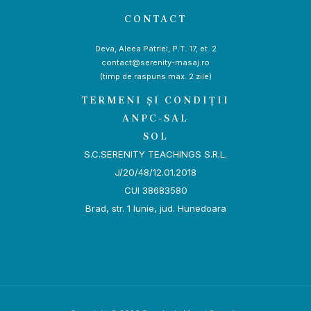
CONTACT
Deva, Aleea Patriei, P.T. 17, et. 2
contact@serenity-masaj.ro
(timp de raspuns max. 2 zile)
TERMENI ȘI CONDIȚII
ANPC-SAL
SOL
S.C.SERENITY TEACHINGS S.R.L.
J/20/48/12.01.2018
CUI 38683580
Brad, str. 1 Iunie, jud. Hunedoara