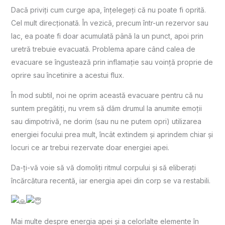
Dacă priviți cum curge apa, înțelegeți că nu poate fi oprită.
Cel mult direcționată. În vezică, precum într-un rezervor sau
lac, ea poate fi doar acumulată până la un punct, apoi prin
uretră trebuie evacuată. Problema apare când calea de
evacuare se îngustează prin inflamație sau voință proprie de
oprire sau încetinire a acestui flux.
În mod subtil, noi ne oprim această evacuare pentru că nu
suntem pregătiți, nu vrem să dăm drumul la anumite emoții
sau dimpotrivă, ne dorim (sau nu ne putem opri) utilizarea
energiei focului prea mult, încât extindem și aprindem chiar și
locuri ce ar trebui rezervate doar energiei apei.
Da-ți-vă voie să vă domoliți ritmul corpului și să eliberați
încărcătura recentă, iar energia apei din corp se va restabili.
Mai multe despre energia apei și a celorlalte elemente în