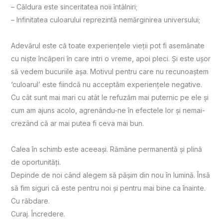
– Căldura este sinceritatea noii întâlniri;
– Infinitatea culoarului reprezintă nemărginirea universului;
Adevărul este că toate experiențele vieții pot fi asemănate
cu nişte încăperi în care intri o vreme, apoi pleci. Şi este uşor
să vedem bucuriile aşa. Motivul pentru care nu recunoaştem
‘culoarul’ este fiindcă nu acceptăm experiențele negative.
Cu cât sunt mai mari cu atât le refuzăm mai puternic pe ele şi
cum am ajuns acolo, agrenându-ne în efectele lor şi nemai-
crezând că ar mai putea fi ceva mai bun.
Calea în schimb este aceeaşi. Rămâne permanentă și plină
de oportunități.
Depinde de noi când alegem să pășim din nou în lumină. Însă
să fim siguri că este pentru noi şi pentru mai bine ca înainte.
Cu răbdare.
Curaj. Încredere.