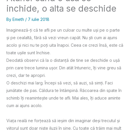
inchide, o alta se deschide
By
Emeth
/
7 iulie 2018
Imaginează-ți că te afli pe un culoar cu multe uşi pe o parte
şi pe cealaltă, fără să vezi vreun capăt. Nu şti cum ai ajuns
acolo şi nici nu te poți uita înapoi. Ceea ce crezi însă, este că
toate uşile sunt închise.
Deodată observi că la o distanță de tine se deschide o uşă
prin care trece lumina uşor. Din atât întuneric, îți vine greu să
crezi, dar te apropri.
O deschizi mai larg. Începi să vezi, să auzi, să simți. Faci
jumătate de pas. Căldura te întâmpină. Răcoarea din spate în
schimb îți reaminteşte unde te afli. Mai ales, îți aduce aminte
cum ai ajuns acolo.
Viața reală ne forțează să ieşim din imaginar deşi trecutul şi
viitorul sunt doar nişte iluzii în sine. Cu toate că trăim mai mult