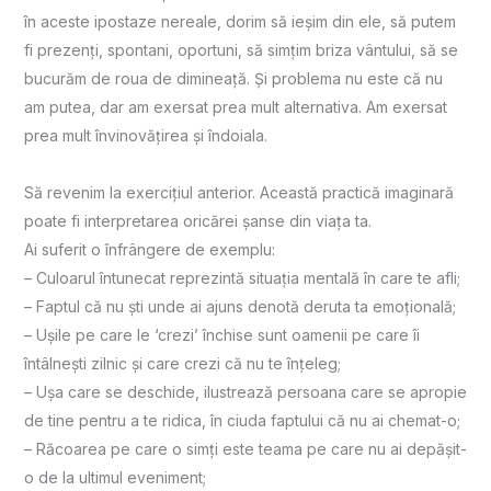
în aceste ipostaze nereale, dorim să ieşim din ele, să putem
fi prezenți, spontani, oportuni, să simțim briza vântului, să se
bucurăm de roua de dimineață. Şi problema nu este că nu
am putea, dar am exersat prea mult alternativa. Am exersat
prea mult învinovățirea şi îndoiala.
Să revenim la exercițiul anterior. Această practică imaginară
poate fi interpretarea oricărei şanse din viața ta.
Ai suferit o înfrângere de exemplu:
– Culoarul întunecat reprezintă situația mentală în care te afli;
– Faptul că nu şti unde ai ajuns denotă deruta ta emoțională;
– Uşile pe care le ‘crezi’ închise sunt oamenii pe care îi
întâlnești zilnic şi care crezi că nu te înțeleg;
– Uşa care se deschide, ilustrează persoana care se apropie
de tine pentru a te ridica, în ciuda faptului că nu ai chemat-o;
– Răcoarea pe care o simți este teama pe care nu ai depăşit-
o de la ultimul eveniment;