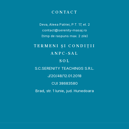
CONTACT
Deva, Aleea Patriei, P.T. 17, et. 2
contact@serenity-masaj.ro
(timp de raspuns max. 2 zile)
TERMENI ȘI CONDIȚII
ANPC-SAL
SOL
S.C.SERENITY TEACHINGS S.R.L.
J/20/48/12.01.2018
CUI 38683580
Brad, str. 1 Iunie, jud. Hunedoara